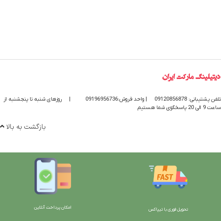
تلفن پشتیبانی: 09120856878
| واحد فروش:09196956736
|
روزهای شنبه تا پنجشنبه از
ساعت 9 الی 20 پاسخگوی شما هستیم
بازگشت به بالا
امکان پرداخت آنلاین
تحویل فوری با تیپاکس