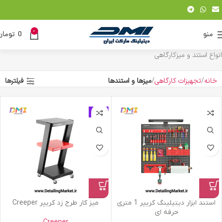
0
منو
0
تومان
انواع استند و میزکارگاهی
خانه
تجهیزات کارگاهی
میزها و استندها
فیلترها
حراج
استند ابزار دیتیلینگ کریپر 1 متری
میز کار طرح زد کریپر Creeper
حرفه ای