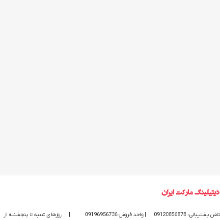
تلفن پشتیبانی: 09120856878
| واحد فروش:09196956736
|
روزهای شنبه تا پنجشنبه از