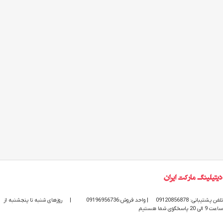
تلفن پشتیبانی: 09120856878
| واحد فروش:09196956736
|
روزهای شنبه تا پنجشنبه از
ساعت 9 الی 20 پاسخگوی شما هستیم