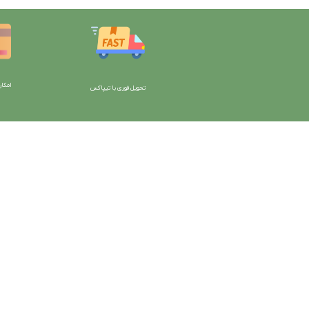
امکان
تحویل فوری با تیپاکس
با دیتیلینگ مارکت ایران
دسترسی به صفحات
شرایط و قوانین سایت
ورود به سایت
سیاست حریم خصوصی
سبد خرید
سیاست مرجوعی کالا
محصولات فروشگاه
روشهای پرداخت
محصولات حراجی
ضمانت اصل بودن کالا
روشهای ارسال