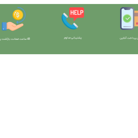
پشتیبانی مداوم
 پرداخت آنلاین
48 ساعت ضمانت بازگش
ت پو
ارتباط با ما:
خوی - بلوار رسالت - روبروی زنبورداران
واحد فروش: 09196956736
واحد پشتیبانی (واتساپ): 09120856878