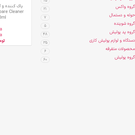
25
افزودن به سبد خرید
پاک کننده و آ
گروه واکس
21
pare Cleaner
حوله و دستمال
0ml
7
گروه شوینده
5
a
گروه پد پولیش
48
a
دستگاه و لوازم پولیش کاری
توم
35
محصولات متفرقه
6
گروه پولیش
60