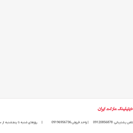
تلفن پشتیبانی: 09120856878
| واحد فروش:09196956736
|
روزهای شنبه تا پنجشنبه از ساعت 9 الی 20 پاسخگوی