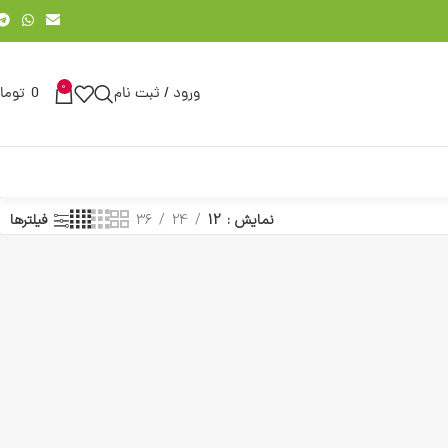
0
ورود / ثبت نام
0
توما
نمایش
12
24
36
فیلترها