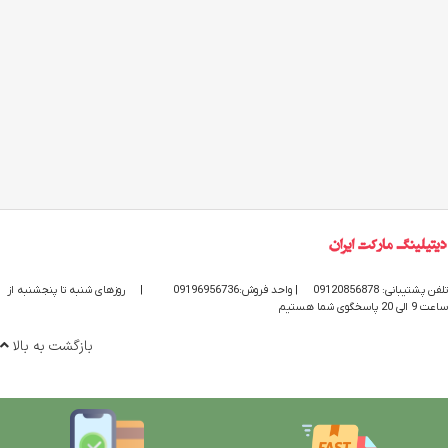
تلفن پشتیبانی: 09120856878
| واحد فروش:09196956736
|
روزهای شنبه تا پنجشنبه از
ساعت 9 الی 20 پاسخگوی شما هستیم
بازگشت به بالا