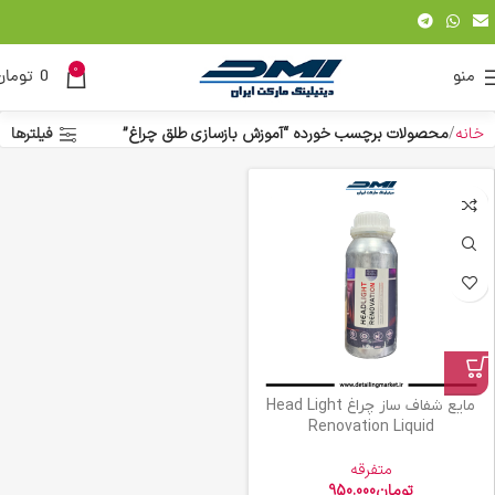
0
منو
0
تومان
خانه
محصولات برچسب خورده “آموزش بازسازی طلق چراغ”
فیلترها
مایع شفاف ساز چراغ Head Light
Renovation Liquid
متفرقه
تومان
950.000