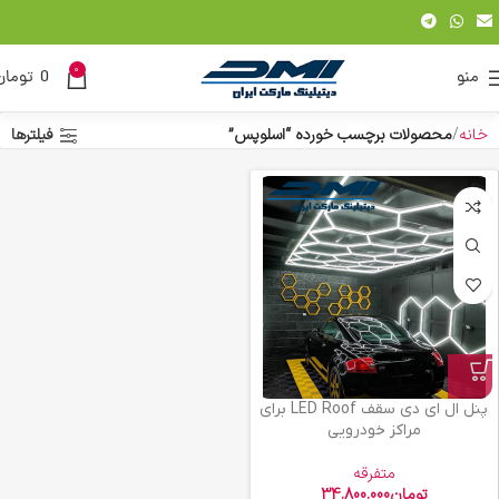
0
منو
0
تومان
خانه
محصولات برچسب خورده “اسلوپس”
فیلترها
پنل ال ای دی سقف LED Roof برای
مراکز خودرویی
متفرقه
تومان
34.800.000