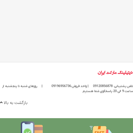
تلفن پشتیبانی: 09120856878
| واحد فروش:09196956736
|
روزهای شنبه تا پنجشنبه از
ساعت 9 الی 20 پاسخگوی شما هستیم
بازگشت به بالا