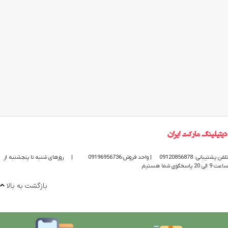
تلفن پشتیبانی: 09120856878
| واحد فروش:09196956736
|
روزهای شنبه تا پنجشنبه از
ساعت 9 الی 20 پاسخگوی شما هستیم
بازگشت به بالا