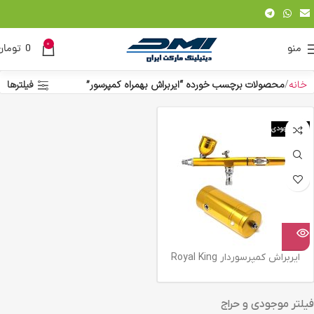
0
منو
0
تومان
خانه
محصولات برچسب خورده “ایربراش بهمراه کمپرسور”
فیلترها
اتمام موجودی
ایربراش کمپرسوردار Royal King
فیلتر موجودی و حراج