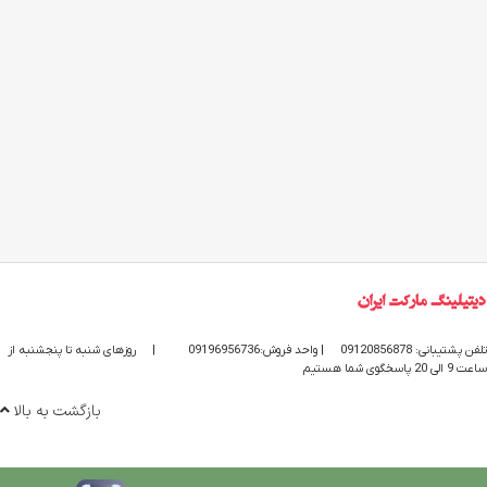
تلفن پشتیبانی: 09120856878
| واحد فروش:09196956736
|
روزهای شنبه تا پنجشنبه از
ساعت 9 الی 20 پاسخگوی شما هستیم
بازگشت به بالا