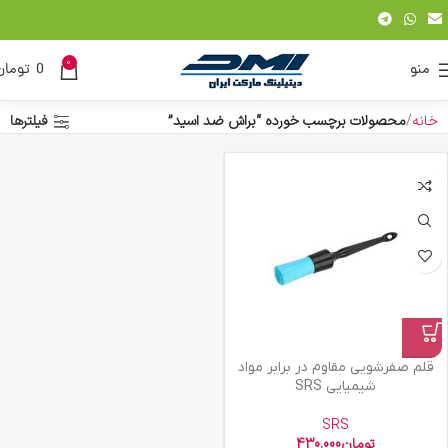
0
منو
0
تومان
خانه
محصولات برچسب خورده “براش ضد اسید”
فیلترها
قلم صفرشویی مقاوم در برابر مواد
شیمیایی SRS
SRS
تومان
430.000