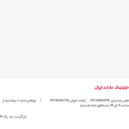
تلفن پشتیبانی: 09120856878
| واحد فروش:09196956736
|
روزهای شنبه تا پنجشنبه از
ساعت 9 الی 20 پاسخگوی شما هستیم
بازگشت به بالا