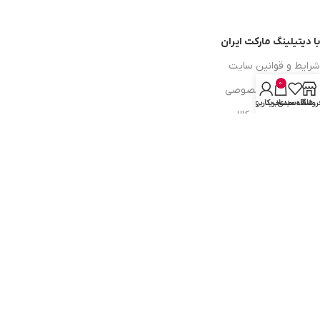
با دیتیلینگ مارکت ایران
شرایط و قوانین سایت
0
سیاست حریم خصوصی
روشگاه
علاقه مندی
سبد خرید
حساب کاربری من
سیاست مرجوعی کالا
روشهای پرداخت
ضمانت اصل بودن کالا
دسترسی به صفحات
ورود به سایت
سبد خرید
محصولات فروشگاه
محصولات حراجی