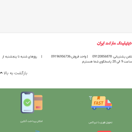
تلفن پشتیبانی: 09120856878
| واحد فروش:09196956736
|
روزهای شنبه تا پنجشنبه از
ساعت 9 الی 20 پاسخگوی شما هستیم
بازگشت به بالا
امکان پرداخت آنلاین
تحویل فوری با تیپاکس