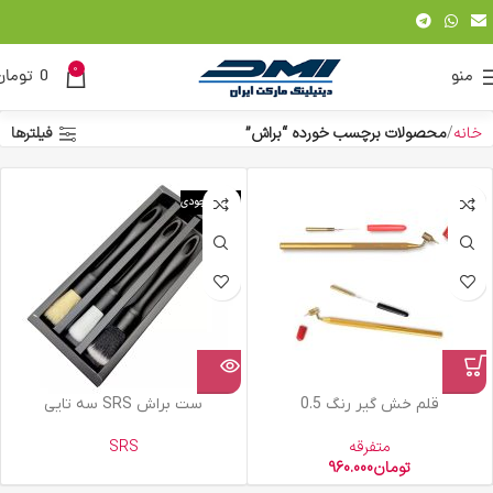
0
منو
0
تومان
خانه
محصولات برچسب خورده “براش”
فیلترها
اتمام موجودی
قلم خش گیر رنگ 0.5
ست براش SRS سه تایی
متفرقه
SRS
تومان
960.000