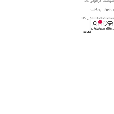
سیاست مرجوعی کالا
روشهای پرداخت
ضمانت اصل بودن کالا
0
روشگاه
علاقه مندی
سبد خرید
حساب کاربری من
دسترسی به صفحات
ورود به سایت
سبد خرید
محصولات فروشگاه
محصولات حراجی
روشهای ارسال
ارتباط با ما:
خوی - بلوار رسالت - روبروی زنبورداران
واحد فروش: 09196956736