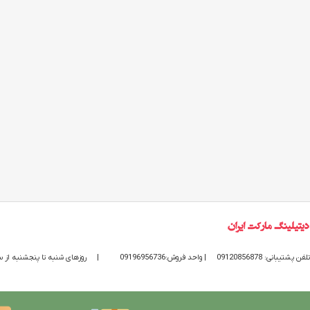
تلفن پشتیبانی: 09120856878
| واحد فروش:09196956736
|
روزهای شنبه تا پنجشنبه از ساعت 9 الی 20 پاسخگوی