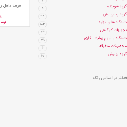
7
افزودن به سبد خرید
فرچه داخل رینگ م
گروه شوینده
5
گروه پد پولیش
s
48
دستگاه ها و ابزارها
توما
103
تجهیزات کارگاهی
24
دستگاه و لوازم پولیش کاری
35
محصولات متفرقه
6
گروه پولیش
60
فیلتر بر اساس رنگ