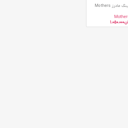
ادرز Mothers
Mother
ن
1.050.000