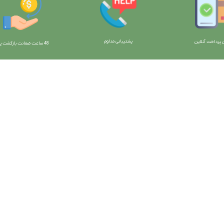
پشتیبانی مداوم
 پرداخت آنلاین
48 ساعت ضمانت بازگش
ت پو
ارتباط با ما:
خوی - بلوار رسالت - روبروی زنبورداران
واحد فروش: 09196956736
واحد پشتیبانی (واتساپ): 09120856878