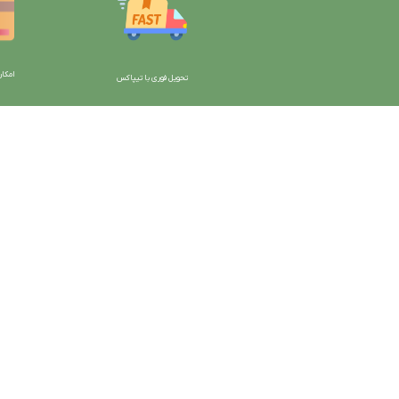
امکان
تحویل فوری با تیپاکس
با دیتیلینگ مارکت ایران
دسترسی به صفحات
شرایط و قوانین سایت
ورود به سایت
سیاست حریم خصوصی
سبد خرید
سیاست مرجوعی کالا
محصولات فروشگاه
روشهای پرداخت
محصولات حراجی
ضمانت اصل بودن کالا
روشهای ارسال