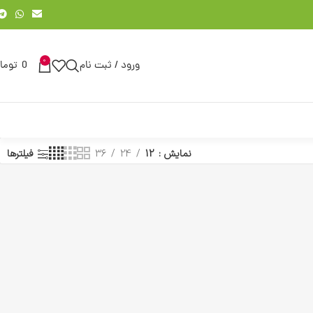
0
ورود / ثبت نام
0
توما
نمایش
12
24
36
فیلترها