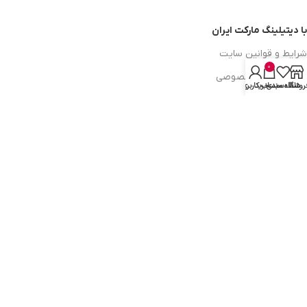
با دیتیلینگ مارکت ایران
شرایط و قوانین سایت
0
سیاست حریم خصوصی
روشگاه
علاقه مندی
سبد خرید
حساب کاربری من
سیاست مرجوعی کالا
روشهای پرداخت
ضمانت اصل بودن کالا
دسترسی به صفحات
ورود به سایت
سبد خرید
محصولات فروشگاه
محصولات حراجی
روشهای ارسال