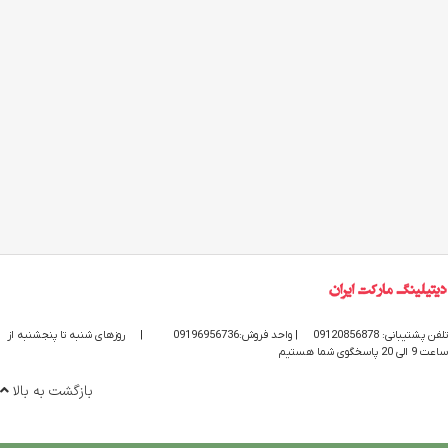
تلفن پشتیبانی: 09120856878
| واحد فروش:09196956736
|
روزهای شنبه تا پنجشنبه از
ساعت 9 الی 20 پاسخگوی شما هستیم
بازگشت به بالا