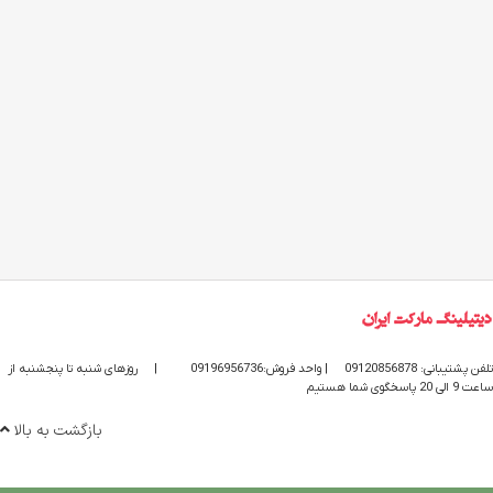
تلفن پشتیبانی: 09120856878
| واحد فروش:09196956736
|
روزهای شنبه تا پنجشنبه از
ساعت 9 الی 20 پاسخگوی شما هستیم
بازگشت به بالا