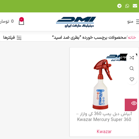
0
منو
0
تومان
خانه
محصولات برچسب خورده “بطری ضد اسید”
فیلترها
اتمام موجودی
آبپاش دبل پمپ 360 کی وازار –
Kwazar Mercury Super 360
Kwazar