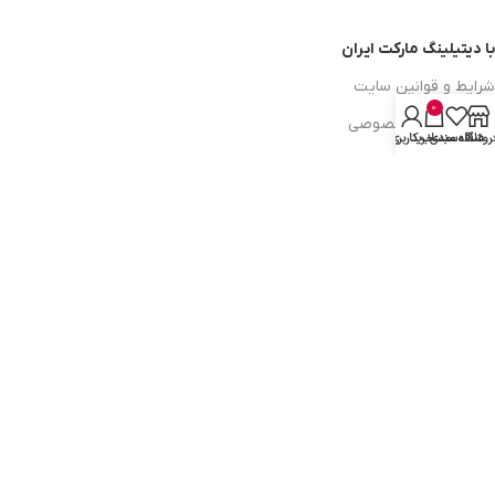
با دیتیلینگ مارکت ایران
شرایط و قوانین سایت
0
سیاست حریم خصوصی
روشگاه
علاقه مندی
سبد خرید
حساب کاربری من
سیاست مرجوعی کالا
روشهای پرداخت
ضمانت اصل بودن کالا
دسترسی به صفحات
ورود به سایت
سبد خرید
محصولات فروشگاه
محصولات حراجی
روشهای ارسال