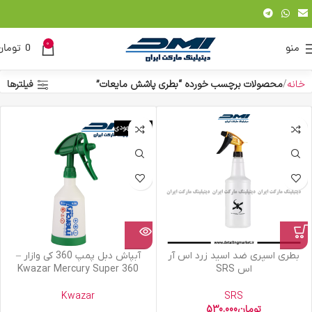
0
منو
0
تومان
خانه
محصولات برچسب خورده “بطری پاشش مایعات”
فیلترها
اتمام موجودی
بطری اسپری ضد اسید زرد اس آر
آبپاش دبل پمپ 360 کی وازار –
اس SRS
Kwazar Mercury Super 360
Kwazar
SRS
تومان
530.000