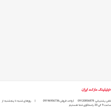
تلفن پشتیبانی: 09120856878
| واحد فروش:09196956736
|
روزهای شنبه تا پنجشنبه از
ساعت 9 الی 20 پاسخگوی شما هستیم