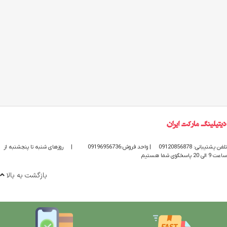
تلفن پشتیبانی: 09120856878
| واحد فروش:09196956736
|
روزهای شنبه تا پنجشنبه از
ساعت 9 الی 20 پاسخگوی شما هستیم
بازگشت به بالا