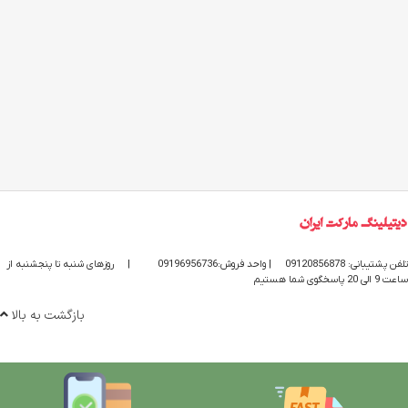
تلفن پشتیبانی: 09120856878
| واحد فروش:09196956736
|
روزهای شنبه تا پنجشنبه از
ساعت 9 الی 20 پاسخگوی شما هستیم
بازگشت به بالا