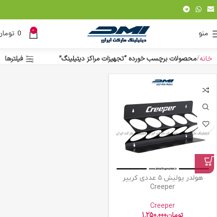
0
منو
0
تومان
خانه
محصولات برچسب خورده “تجهیزات مراکز دیتیلینگ”
فیلترها
هولدر پولیش ۵ عددی کریپر
Creeper
Creeper
تومان
1.250.000