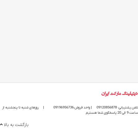
تلفن پشتیبانی: 09120856878
| واحد فروش:09196956736
|
روزهای شنبه تا پنجشنبه از
ساعت 9 الی 20 پاسخگوی شما هستیم
بازگشت به بالا