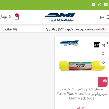
0
منو
0
تومان
خانه
محصولات برچسب خورده “ترتل واکس”
فیلترها
اتمام موجودی
دستمال ترتل واکس پک 6 عددی
میکروفایبر Turtle Wax Microfiber
Cloth Pack 6pcs
متفرقه