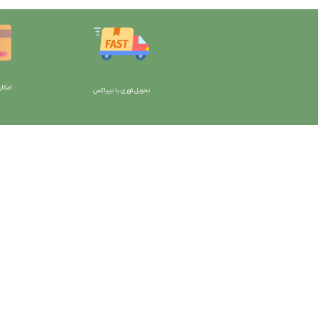
امکان
تحویل فوری با تیپاکس
با دیتیلینگ مارکت ایران
دسترسی به صفحات
شرایط و قوانین سایت
ورود به سایت
سیاست حریم خصوصی
سبد خرید
سیاست مرجوعی کالا
محصولات فروشگاه
روشهای پرداخت
محصولات حراجی
ضمانت اصل بودن کالا
روشهای ارسال