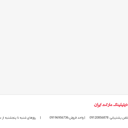
تلفن پشتیبانی: 09120856878
| واحد فروش:09196956736
|
روزهای شنبه تا پنجشنبه از ساعت 9 الی 20 پاسخگوی