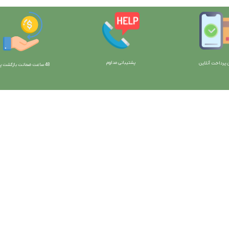
پشتیبانی مداوم
 پرداخت آنلاین
48 ساعت ضمانت بازگش
ت پو
ارتباط با ما:
خوی - بلوار رسالت - روبروی زنبورداران
واحد فروش: 09196956736
واحد پشتیبانی (واتساپ): 09120856878