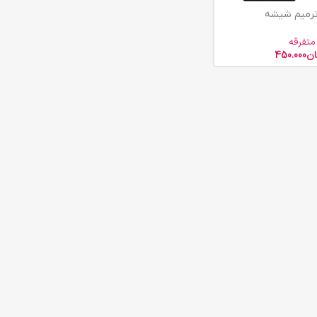
رمیم شیشه
متفرقه
ان
450.000