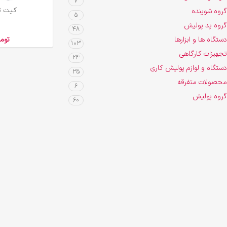
7
افزودن به سبد خرید
کیت ت
گروه شوینده
5
گروه پد پولیش
48
دستگاه ها و ابزارها
توم
103
تجهیزات کارگاهی
24
دستگاه و لوازم پولیش کاری
35
محصولات متفرقه
6
گروه پولیش
60