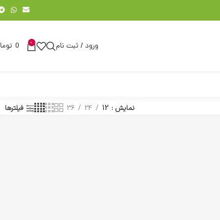
0
ورود / ثبت نام
0
توما
نمایش
12
24
36
فیلترها