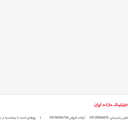
تلفن پشتیبانی: 09120856878
| واحد فروش:09196956736
|
روزهای شنبه تا پنجشنبه از ساعت 9 الی 20 پاسخگوی