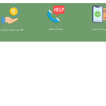
پشتیبانی مداوم
 پرداخت آنلاین
48 ساعت ضمانت بازگش
ت پو
ارتباط با ما:
خوی - بلوار رسالت - روبروی زنبورداران
واحد فروش: 09196956736
واحد پشتیبانی (واتساپ): 09120856878