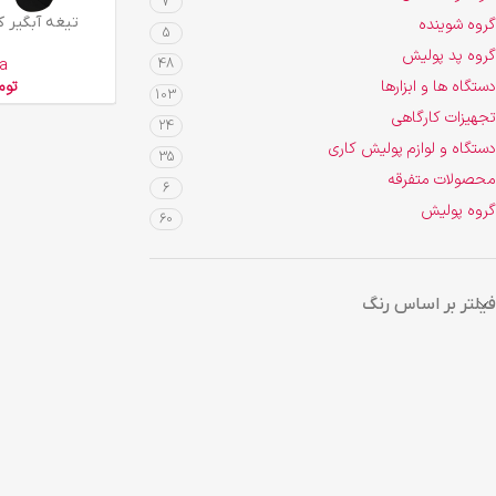
7
افزودن به سبد خرید
تیغه آبگیر کارواشی 
گروه شوینده
5
گروه پد پولیش
a
48
دستگاه ها و ابزارها
توم
103
تجهیزات کارگاهی
24
دستگاه و لوازم پولیش کاری
35
محصولات متفرقه
6
گروه پولیش
60
فیلتر بر اساس رنگ