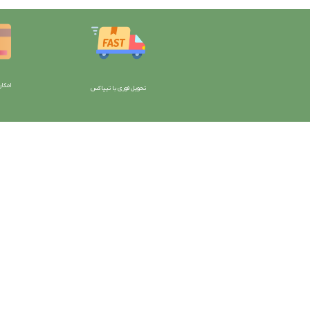
امکان
تحویل فوری با تیپاکس
با دیتیلینگ مارکت ایران
دسترسی به صفحات
شرایط و قوانین سایت
ورود به سایت
سیاست حریم خصوصی
سبد خرید
سیاست مرجوعی کالا
محصولات فروشگاه
روشهای پرداخت
محصولات حراجی
ضمانت اصل بودن کالا
روشهای ارسال