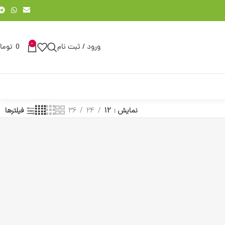
0
ورود / ثبت نام
0
توما
نمایش
12
24
36
فیلترها