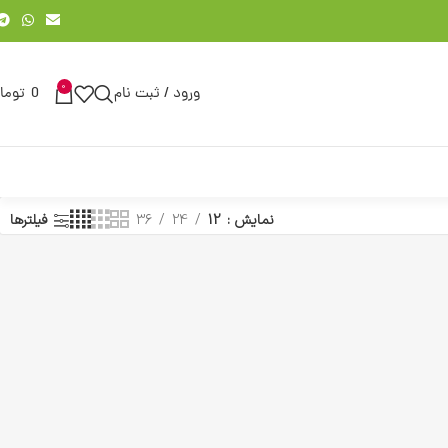
0
ورود / ثبت نام
0
توما
نمایش
12
24
36
فیلترها