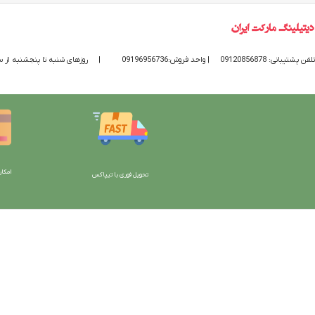
تلفن پشتیبانی: 09120856878
| واحد فروش:09196956736
|
روزهای شنبه تا پنجشنبه از ساعت 9 الی 20 پاسخگوی
امکان
تحویل فوری با تیپاکس
با دیتیلینگ مارکت ایران
دسترسی به صفحات
شرایط و قوانین سایت
ورود به سایت
سیاست حریم خصوصی
سبد خرید