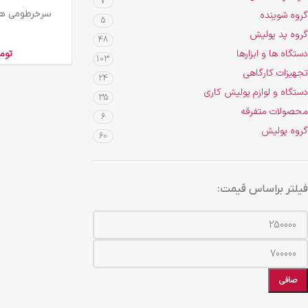
7
افزودن به سبد خرید
سرخرطومی ها
گروه شوینده
5
گروه پد پولیش
48
دستگاه ها و ابزارها
توم
103
تجهیزات کارگاهی
24
دستگاه و لوازم پولیش کاری
35
محصولات متفرقه
6
گروه پولیش
60
فیلتر براساس قیمت:
صافی