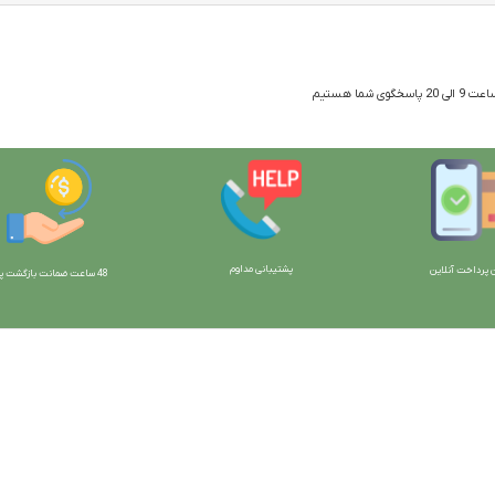
 شما هستیم
پشتیبانی مداوم
 پرداخت آنلاین
48 ساعت ضمانت بازگش
ت پو
ارتباط با ما:
خوی - بلوار رسالت - روبروی زنبورداران