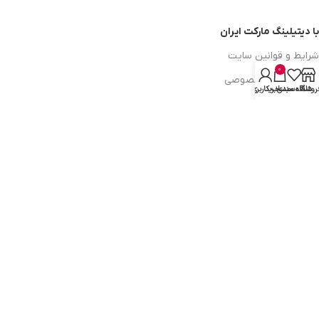
با دیتیلینگ مارکت ایران
شرایط و قوانین سایت
0
سیاست حریم خصوصی
روشگاه
علاقه مندی
سبد خرید
حساب کاربری من
سیاست مرجوعی کالا
روشهای پرداخت
ضمانت اصل بودن کالا
دسترسی به صفحات
ورود به سایت
سبد خرید
محصولات فروشگاه
محصولات حراجی
روشهای ارسال