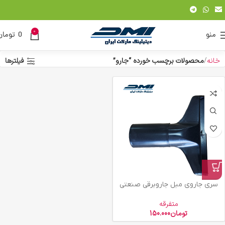
0
منو
0
تومان
خانه
محصولات برچسب خورده “جارو”
فیلترها
سری جاروی مبل جاروبرقی صنعتی
متفرقه
تومان
150.000