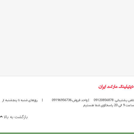
تلفن پشتیبانی: 09120856878
| واحد فروش:09196956736
|
روزهای شنبه تا پنجشنبه از
ساعت 9 الی 20 پاسخگوی شما هستیم
بازگشت به بالا