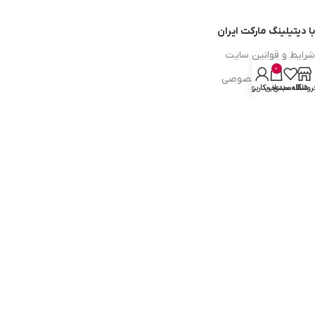
با دیتیلینگ مارکت ایران
شرایط و قوانین سایت
0
سیاست حریم خصوصی
روشگاه
علاقه مندی
سبد خرید
حساب کاربری من
سیاست مرجوعی کالا
روشهای پرداخت
ضمانت اصل بودن کالا
دسترسی به صفحات
ورود به سایت
سبد خرید
محصولات فروشگاه
محصولات حراجی
روشهای ارسال