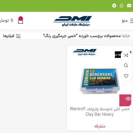
0
منو
0
تومان
خانه
محصولات برچسب خورده “خمیر جرمگیری رنگ”
فیلترها
اتمام موجودی
خمیر کلی متوسط وارولف Warwolf
Clay Bar Heavy
متفرقه