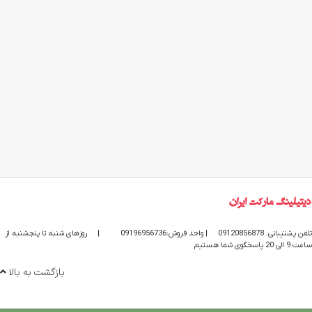
تلفن پشتیبانی: 09120856878
| واحد فروش:09196956736
|
روزهای شنبه تا پنجشنبه از
ساعت 9 الی 20 پاسخگوی شما هستیم
بازگشت به بالا