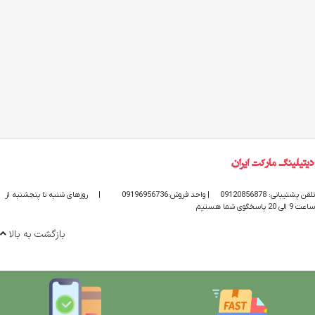
تلفن پشتیبانی: 09120856878
| واحد فروش:09196956736
|
روزهای شنبه تا پنجشنبه از
ساعت 9 الی 20 پاسخگوی شما هستیم
بازگشت به بالا