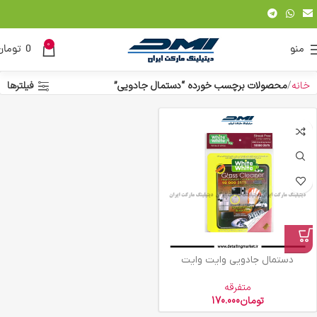
0
منو
0
تومان
خانه
محصولات برچسب خورده “دستمال جادویی”
فیلترها
دستمال جادویی وایت وایت
متفرقه
تومان
170.000