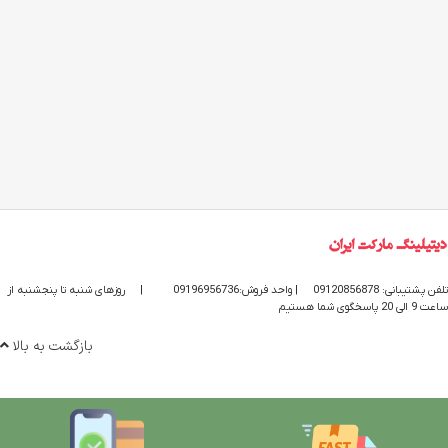
تلفن پشتیبانی: 09120856878
| واحد فروش:09196956736
|
روزهای شنبه تا پنجشنبه از
ساعت 9 الی 20 پاسخگوی شما هستیم
بازگشت به بالا