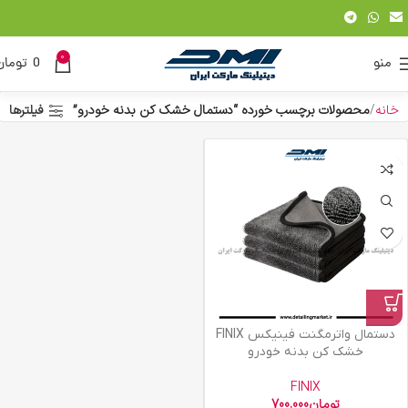
0
منو
0
تومان
خانه
محصولات برچسب خورده “دستمال خشک کن بدنه خودرو”
فیلترها
دستمال واترمگنت فینیکس FINIX
خشک کن بدنه خودرو
FINIX
تومان
700.000