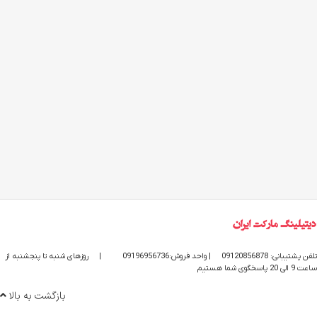
تلفن پشتیبانی: 09120856878
| واحد فروش:09196956736
|
روزهای شنبه تا پنجشنبه از
ساعت 9 الی 20 پاسخگوی شما هستیم
بازگشت به بالا