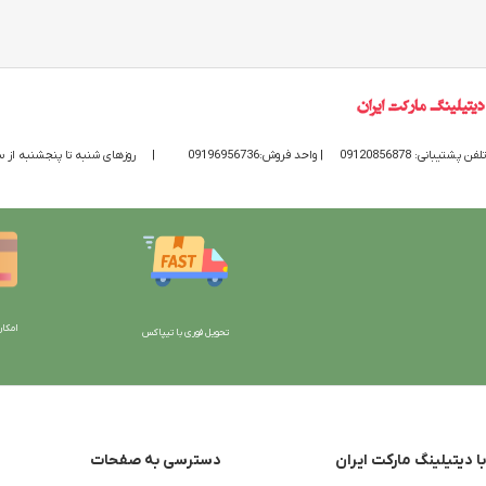
تلفن پشتیبانی: 09120856878
| واحد فروش:09196956736
|
روزهای شنبه تا پنجشنبه از ساعت 9 الی 20 پاسخگوی
امکان
تحویل فوری با تیپاکس
با دیتیلینگ مارکت ایران
دسترسی به صفحات