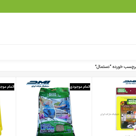
رچسب خورده “دستمال”
اتمام موجودی
اتمام موج