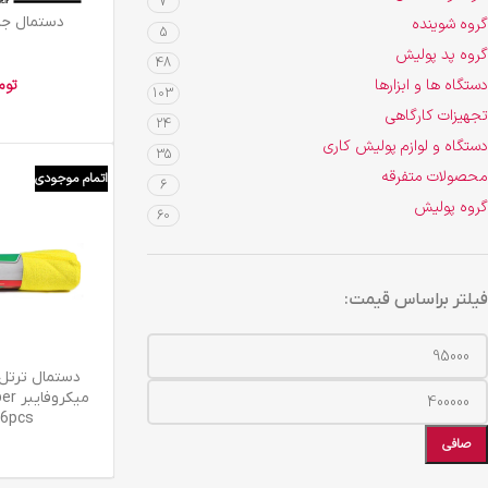
7
افزودن به سبد خرید
دستمال جا
گروه شوینده
5
گروه پد پولیش
48
دستگاه ها و ابزارها
توم
103
تجهیزات کارگاهی
24
دستگاه و لوازم پولیش کاری
35
محصولات متفرقه
اتمام موجودی
6
گروه پولیش
60
فیلتر براساس قیمت:
اطلاعات بیشتر
میکر
 6pcs
صافی