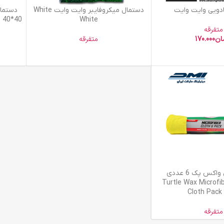
اطلاعات بیشتر
اطلاعات ب
دویی وایت وایت
دستمال میکروفایبر وایت وایت White
دستمال
s
White
متفرقه
ان
170.000
متفرقه
دستمال ترتل واکس پک 6 عددی
وفایبر Turtle Wax Microfiber
Cloth Pack
متفرقه