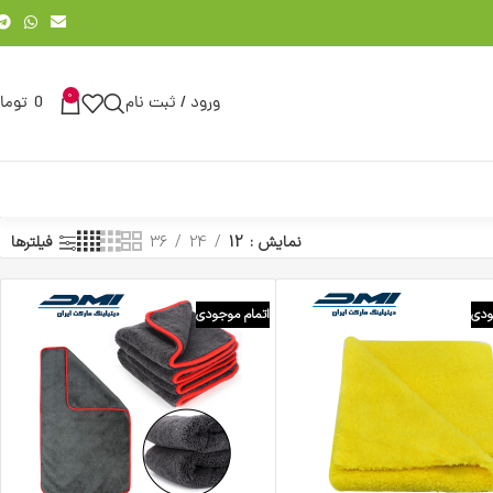
0
ورود / ثبت نام
0
توما
نمایش
12
24
36
فیلترها
ودی
اتمام موجودی