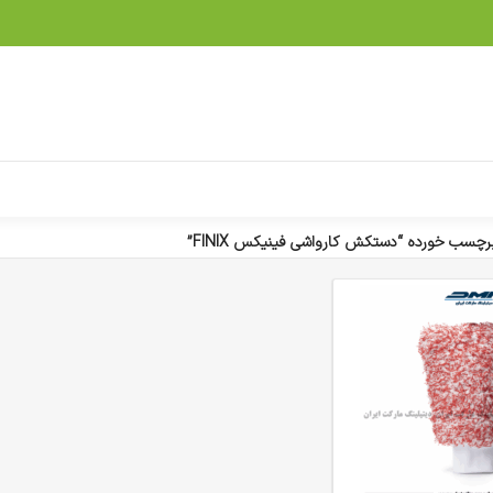
چسب خورده “دستکش کارواشی فینیکس FINIX”