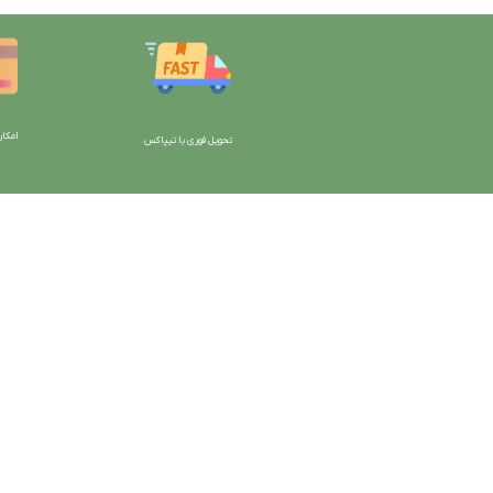
امکان
تحویل فوری با تیپاکس
با دیتیلینگ مارکت ایران
دسترسی به صفحات
شرایط و قوانین سایت
ورود به سایت
سیاست حریم خصوصی
سبد خرید
سیاست مرجوعی کالا
محصولات فروشگاه
روشهای پرداخت
محصولات حراجی
ضمانت اصل بودن کالا
روشهای ارسال