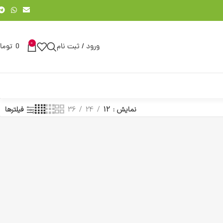
0
ورود / ثبت نام
0
توما
نمایش
12
24
36
فیلترها