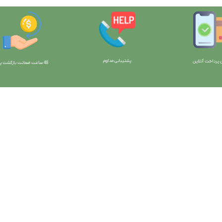
پشتیبانی مداوم
 پرداخت آنلاین
48 ساعت ضمانت بازگش
ت پو
ارتباط با ما:
خوی - بلوار رسالت - روبروی زنبورداران
واحد فروش: 09196956736
واحد پشتیبانی (واتساپ): 09120856878