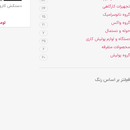
103
افزودن به سبد خرید
دستکش کارواشی
تجهیزات کارگاهی
24
گروه نانوسرامیک
25
گروه واکس
توم
21
حوله و دستمال
7
دستگاه و لوازم پولیش کاری
35
محصولات متفرقه
6
گروه پولیش
60
فیلتر بر اساس رنگ