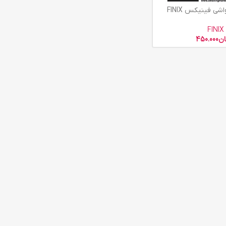
 فینیکس FINIX
FINIX
ان
450.000