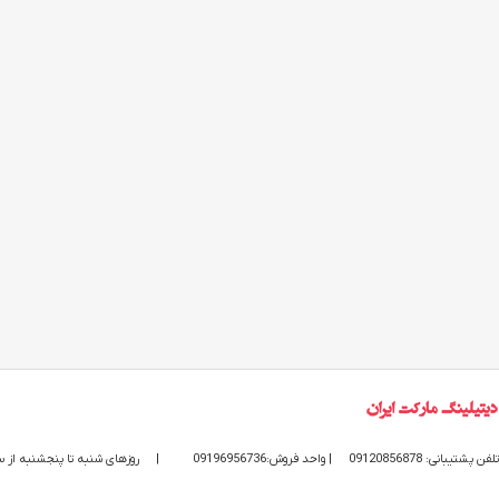
تلفن پشتیبانی: 09120856878
| واحد فروش:09196956736
|
روزهای شنبه تا پنجشنبه از ساعت 9 الی 20 پاسخگوی