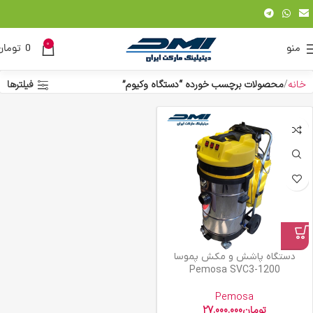
0
منو
0
تومان
خانه
محصولات برچسب خورده “دستگاه وکیوم”
فیلترها
دستگاه پاشش و مکش پموسا
Pemosa SVC3-1200
Pemosa
تومان
27.000.000