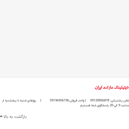
تلفن پشتیبانی: 09120856878
| واحد فروش:09196956736
|
روزهای شنبه تا پنجشنبه از
ساعت 9 الی 20 پاسخگوی شما هستیم
بازگشت به بالا