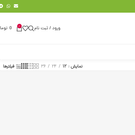
0
ورود / ثبت نام
0
توما
نمایش
12
24
36
فیلترها