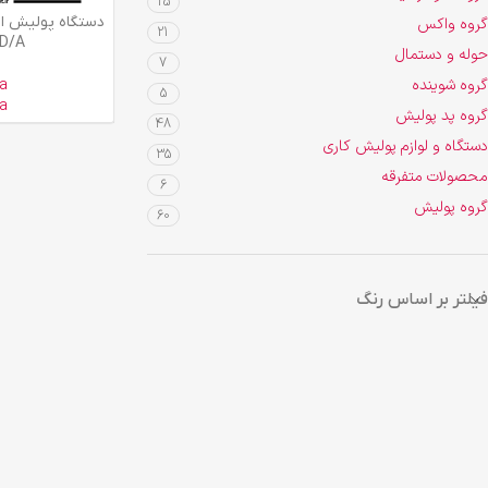
25
اطلاعات بیشتر
گروه واکس
21
 D/A
حوله و دستمال
7
گروه شوینده
a
5
a
گروه پد پولیش
48
دستگاه و لوازم پولیش کاری
35
محصولات متفرقه
6
گروه پولیش
60
فیلتر بر اساس رنگ