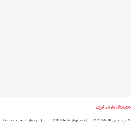
تلفن پشتیبانی: 09120856878
| واحد فروش:09196956736
|
روزهای شنبه تا پنجشنبه از ساعت 9 الی 20 پاسخگوی