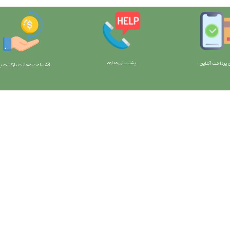
پشتیبانی مداوم
 پرداخت آنلاین
48 ساعت ضمانت بازگش
ت پو
ارتباط با ما:
خوی - بلوار رسالت - روبروی زنبورداران
واحد فروش: 09196956736
واحد پشتیبانی (واتساپ): 09120856878