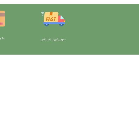
امکان
تحویل فوری با تیپاکس
با دیتیلینگ مارکت ایران
دسترسی به صفحات
شرایط و قوانین سایت
ورود به سایت
سیاست حریم خصوصی
سبد خرید
سیاست مرجوعی کالا
محصولات فروشگاه
روشهای پرداخت
محصولات حراجی
ضمانت اصل بودن کالا
روشهای ارسال