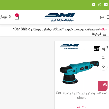
0
منو
0
تومان
خانه
محصولات برچسب خورده “دستگاه پولیش اوربیتال Car Shield”
فیلترها
اتمام موجودی
دستگاه پولیش اوربیتال کارشیلد Car
shield
متفرقه