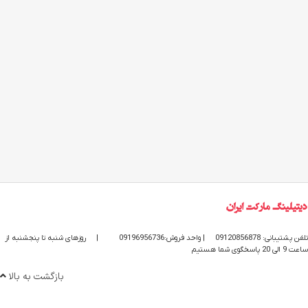
تلفن پشتیبانی: 09120856878
| واحد فروش:09196956736
|
روزهای شنبه تا پنجشنبه از
ساعت 9 الی 20 پاسخگوی شما هستیم
بازگشت به بالا