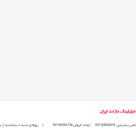
تلفن پشتیبانی: 09120856878
| واحد فروش:09196956736
|
روزهای شنبه تا پنجشنبه از ساعت 9 الی 20 پاسخگوی