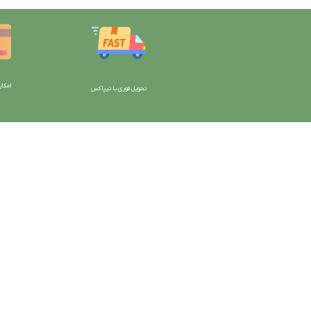
امکان
تحویل فوری با تیپاکس
با دیتیلینگ مارکت ایران
دسترسی به صفحات
شرایط و قوانین سایت
ورود به سایت
سیاست حریم خصوصی
سبد خرید
سیاست مرجوعی کالا
محصولات فروشگاه
روشهای پرداخت
محصولات حراجی
ضمانت اصل بودن کالا
روشهای ارسال