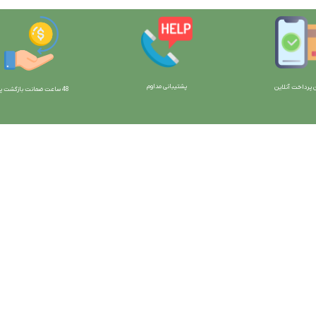
پشتیبانی مداوم
 پرداخت آنلاین
48 ساعت ضمانت بازگش
ت پو
ارتباط با ما:
خوی - بلوار رسالت - روبروی زنبورداران
واحد فروش: 09196956736
واحد پشتیبانی (واتساپ): 09120856878