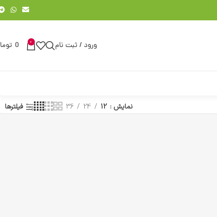
0
ورود / ثبت نام
0
توما
نمایش
12
24
36
فیلترها