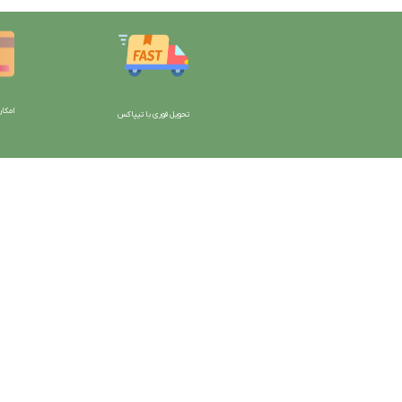
امکان
تحویل فوری با تیپاکس
با دیتیلینگ مارکت ایران
دسترسی به صفحات
شرایط و قوانین سایت
ورود به سایت
سیاست حریم خصوصی
سبد خرید
سیاست مرجوعی کالا
محصولات فروشگاه
روشهای پرداخت
محصولات حراجی
ضمانت اصل بودن کالا
روشهای ارسال