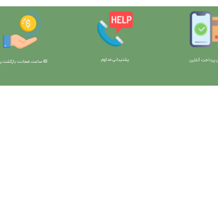
پشتیبانی مداوم
 پرداخت آنلاین
48 ساعت ضمانت بازگش
ت پو
ارتباط با ما:
خوی - بلوار رسالت - روبروی زنبورداران
واحد فروش: 09196956736
واحد پشتیبانی (واتساپ): 09120856878