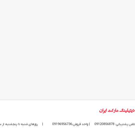
تلفن پشتیبانی: 09120856878
| واحد فروش:09196956736
|
روزهای شنبه تا پنجشنبه از ساعت 9 الی 20 پاسخگوی