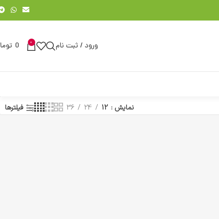
0
ورود / ثبت نام
0
توما
نمایش
12
24
36
فیلترها