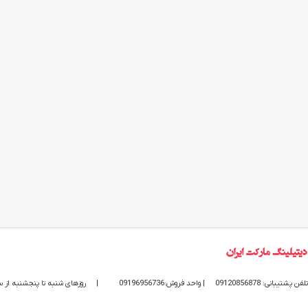
تلفن پشتیبانی: 09120856878
| واحد فروش:09196956736
|
روزهای شنبه تا پنجشنبه از ساعت 9 الی 20 پاسخگوی