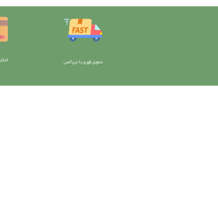
امکان
تحویل فوری با تیپاکس
با دیتیلینگ مارکت ایران
دسترسی به صفحات
شرایط و قوانین سایت
ورود به سایت
سیاست حریم خصوصی
سبد خرید
سیاست مرجوعی کالا
محصولات فروشگاه
روشهای پرداخت
محصولات حراجی
ضمانت اصل بودن کالا
روشهای ارسال