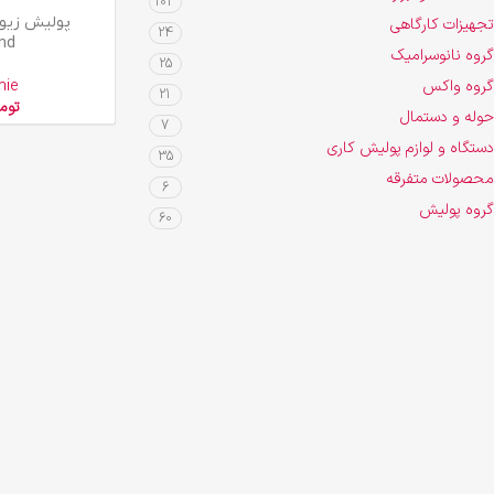
103
افزودن به سبد خرید
تجهیزات کارگاهی
24
nd
گروه نانوسرامیک
25
گروه واکس
mie
21
توم
حوله و دستمال
7
دستگاه و لوازم پولیش کاری
35
محصولات متفرقه
6
گروه پولیش
60