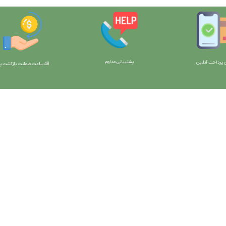
پشتیبانی مداوم
 پرداخت آنلاین
48 ساعت ضمانت بازگش
ت پو
ارتباط با ما:
خوی - بلوار رسالت - روبروی زنبورداران
واحد فروش: 09196956736
واحد پشتیبانی (واتساپ): 09120856878