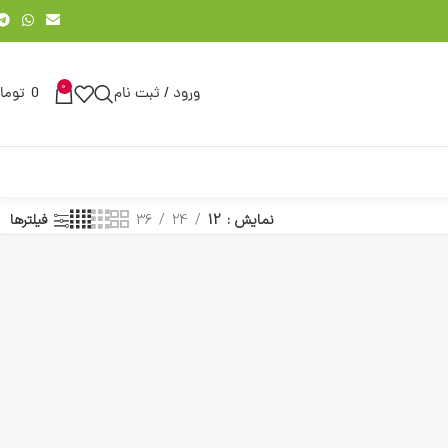
0
ورود / ثبت نام
0
توما
نمایش
12
24
36
فیلترها