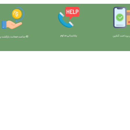
پشتیبانی مداوم
 پرداخت آنلاین
48 ساعت ضمانت بازگش
ت پو
ارتباط با ما:
خوی - بلوار رسالت - روبروی زنبورداران
واحد فروش: 09196956736
واحد پشتیبانی (واتساپ): 09120856878