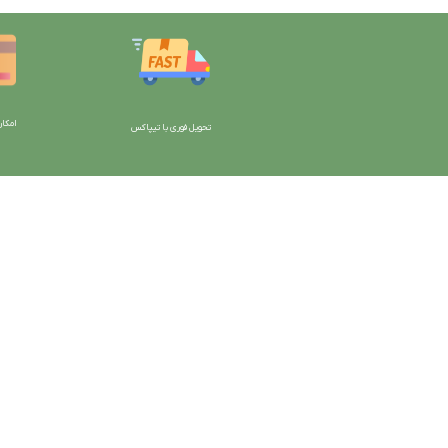
امکان
تحویل فوری با تیپاکس
با دیتیلینگ مارکت ایران
دسترسی به صفحات
شرایط و قوانین سایت
ورود به سایت
سیاست حریم خصوصی
سبد خرید
سیاست مرجوعی کالا
محصولات فروشگاه
روشهای پرداخت
محصولات حراجی
ضمانت اصل بودن کالا
روشهای ارسال