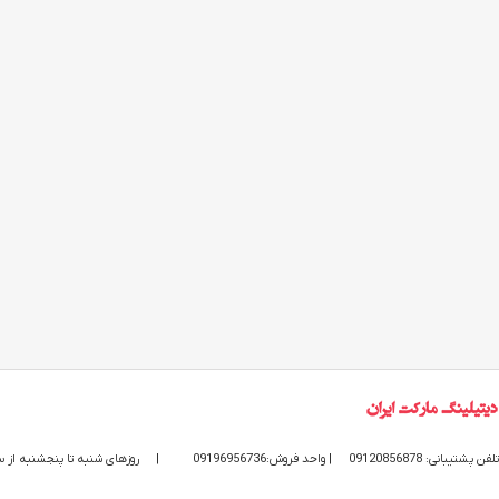
تلفن پشتیبانی: 09120856878
| واحد فروش:09196956736
|
روزهای شنبه تا پنجشنبه از ساعت 9 الی 20 پاسخگوی