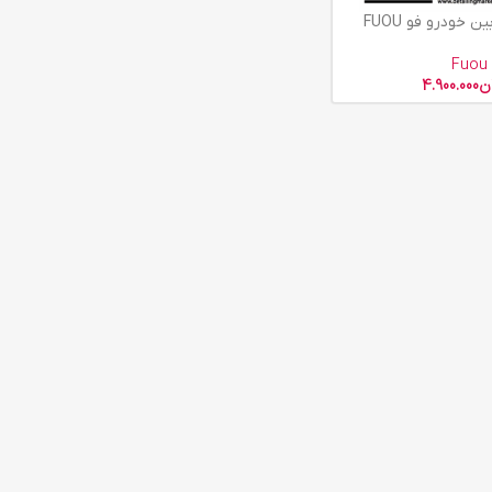
ن خودرو فو FUOU
Fuou
ن
4.900.000