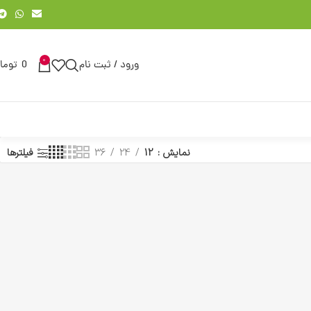
0
ورود / ثبت نام
0
توما
نمایش
12
24
36
فیلترها