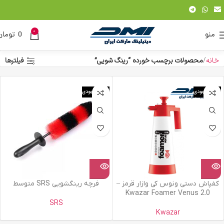
0
منو
0
تومان
خانه
محصولات برچسب خورده “رینگ شویی”
فیلترها
اتمام موجودی
اتمام موجودی
کفپاش دستی ونوس کی وازار قرمز –
فرچه رینگشویی SRS متوسط
Kwazar Foamer Venus 2.0
SRS
Kwazar