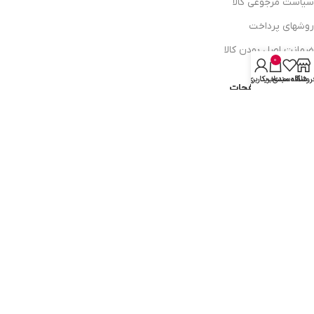
سیاست مرجوعی کالا
روشهای پرداخت
ضمانت اصل بودن کالا
0
روشگاه
علاقه مندی
سبد خرید
حساب کاربری من
دسترسی به صفحات
ورود به سایت
سبد خرید
محصولات فروشگاه
محصولات حراجی
روشهای ارسال
ارتباط با ما:
خوی - بلوار رسالت - روبروی زنبورداران
واحد فروش: 09196956736