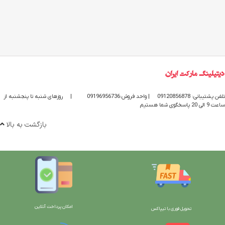
تلفن پشتیبانی: 09120856878
| واحد فروش:09196956736
|
روزهای شنبه تا پنجشنبه از
ساعت 9 الی 20 پاسخگوی شما هستیم
بازگشت به بالا
امکان پرداخت آنلاین
تحویل فوری با تیپاکس