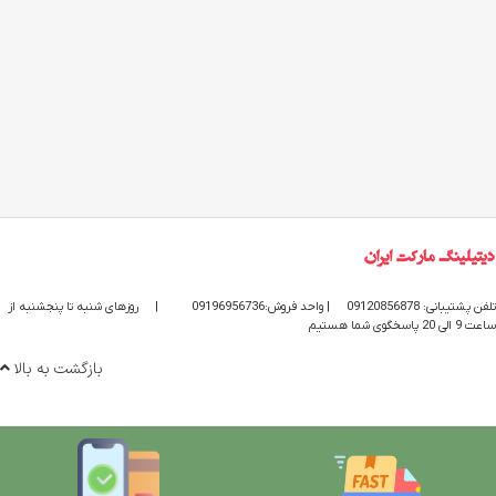
تلفن پشتیبانی: 09120856878
| واحد فروش:09196956736
|
روزهای شنبه تا پنجشنبه از
ساعت 9 الی 20 پاسخگوی شما هستیم
بازگشت به بالا