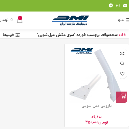
0
منو
0
تومان
خانه
محصولات برچسب خورده “سری مکش مبل شویی”
فیلترها
پارویی مبل شویی
متفرقه
تومان
450.000