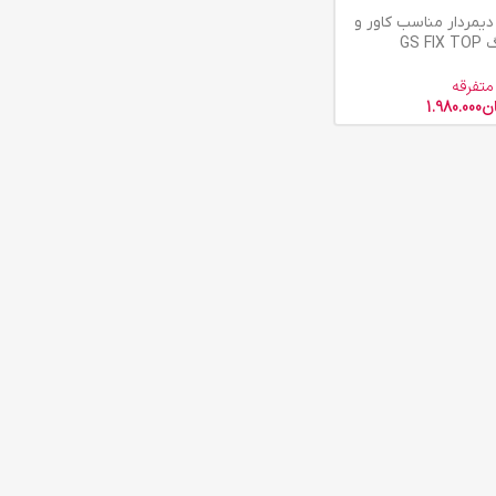
یمردار مناسب کاور و
GS F
متفرقه
ن
1.980.000