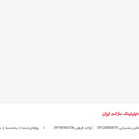
تلفن پشتیبانی: 09120856878
| واحد فروش:09196956736
|
روزهای شنبه تا پنجشنبه از ساعت 9 الی 20 پاسخگوی