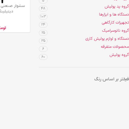
5
افزودن به سبد خرید
سشوار صنعتی د
گروه پد پولیش
48
دیتیلینگ IX TOP
دستگاه ها و ابزارها
103
تجهیزات کارگاهی
24
توما
گروه نانوسرامیک
25
دستگاه و لوازم پولیش کاری
35
محصولات متفرقه
6
گروه پولیش
60
فیلتر بر اساس رنگ