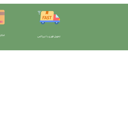
امکان
تحویل فوری با تیپاکس
با دیتیلینگ مارکت ایران
دسترسی به صفحات
شرایط و قوانین سایت
ورود به سایت
سیاست حریم خصوصی
سبد خرید
سیاست مرجوعی کالا
محصولات فروشگاه
روشهای پرداخت
محصولات حراجی
ضمانت اصل بودن کالا
روشهای ارسال