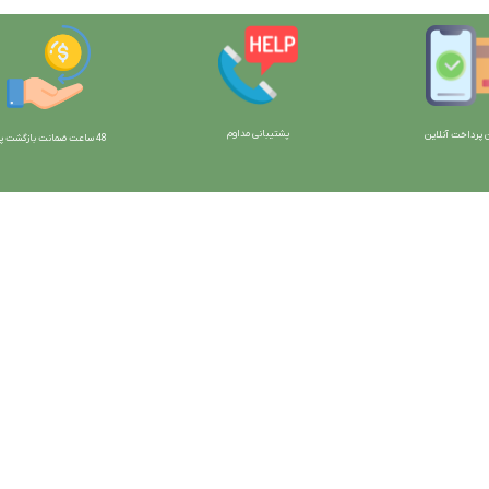
پشتیبانی مداوم
 پرداخت آنلاین
48 ساعت ضمانت بازگش
ت پو
ارتباط با ما:
خوی - بلوار رسالت - روبروی زنبورداران
واحد فروش: 09196956736
واحد پشتیبانی (واتساپ): 09120856878