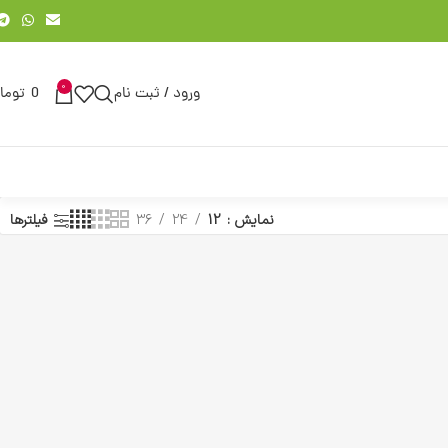
0
ورود / ثبت نام
0
توما
نمایش
12
24
36
فیلترها