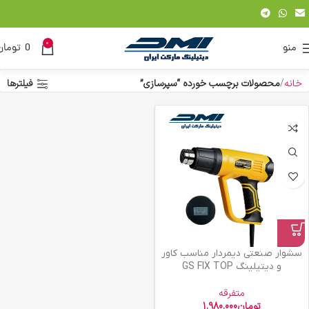
0
منو
0
تومان
خانه
محصولات برچسب خورده “سپرسازی”
فیلترها
سشوار صنعتی دیمردار مناسب کاور
و دیتیلینگ GS FIX TOP
متفرقه
تومان
1.980.000