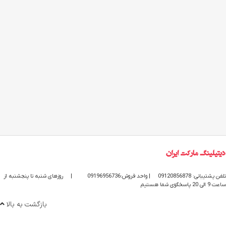
تلفن پشتیبانی: 09120856878
| واحد فروش:09196956736
|
روزهای شنبه تا پنجشنبه از
ساعت 9 الی 20 پاسخگوی شما هستیم
بازگشت به بالا