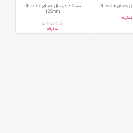
اطلاعات بیشتر
متای Chemtai
دستگاه اوربیتال چمتای Chemtai
125mm
متفرقه
متفرقه