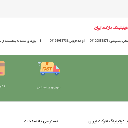
تلفن پشتیبانی: 09120856878
| واحد فروش:09196956736
|
روزهای شنبه تا پنجشنبه از ساعت 9 الی 20 پاسخگوی
امکان
تحویل فوری با تیپاکس
با دیتیلینگ مارکت ایران
دسترسی به صفحات