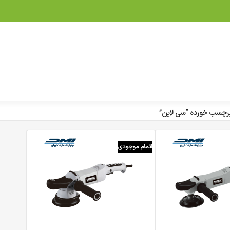
چسب خورده “سی لاین”
اتمام موجودی