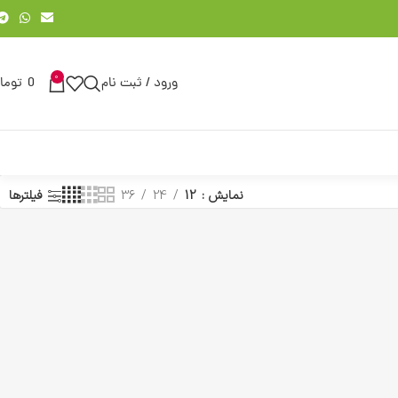
0
ورود / ثبت نام
0
توما
نمایش
12
24
36
فیلترها