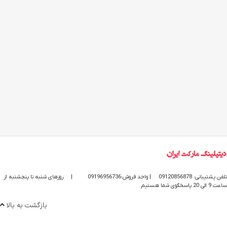
تلفن پشتیبانی: 09120856878
| واحد فروش:09196956736
|
روزهای شنبه تا پنجشنبه از
ساعت 9 الی 20 پاسخگوی شما هستیم
بازگشت به بالا