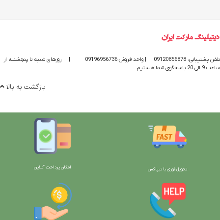
تلفن پشتیبانی: 09120856878
| واحد فروش:09196956736
|
روزهای شنبه تا پنجشنبه از
ساعت 9 الی 20 پاسخگوی شما هستیم
بازگشت به بالا
امکان پرداخت آنلاین
تحویل فوری با تیپاکس