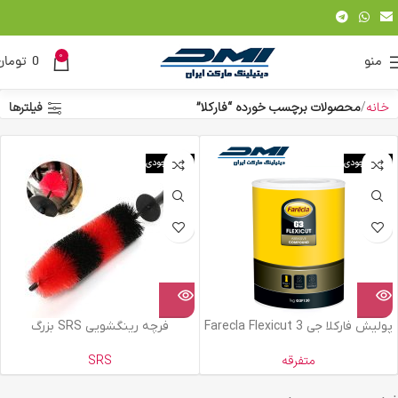
0
منو
0
تومان
خانه
محصولات برچسب خورده “فارکلا”
فیلترها
اتمام موجودی
اتمام موجودی
پولیش فارکلا جی 3 Farecla Flexicut
فرچه رینگشویی SRS بزرگ
متفرقه
SRS