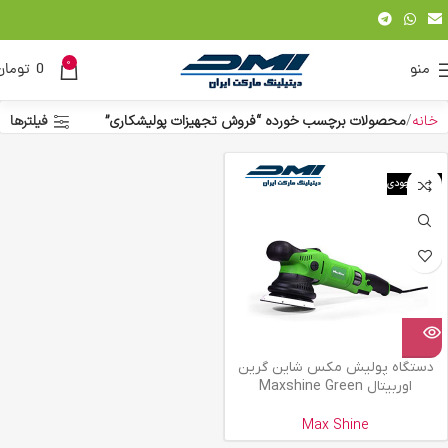
0
منو
0
تومان
خانه
محصولات برچسب خورده “فروش تجهیزات پولیشکاری”
فیلترها
اتمام موجودی
دستگاه پولیش مکس شاین گرین
اوربیتال Maxshine Green
Max Shine