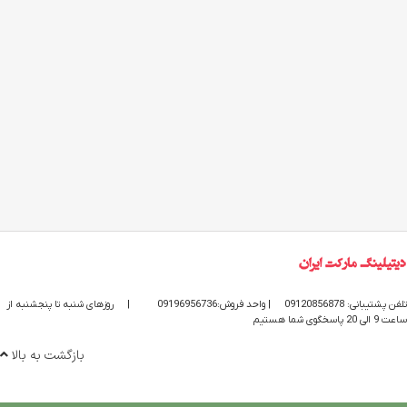
تلفن پشتیبانی: 09120856878
| واحد فروش:09196956736
|
روزهای شنبه تا پنجشنبه از
ساعت 9 الی 20 پاسخگوی شما هستیم
بازگشت به بالا