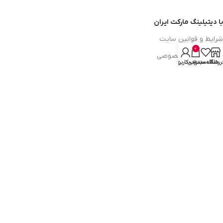
با دیتیلینگ مارکت ایران
شرایط و قوانین سایت
0
سیاست حریم خصوصی
روشگاه
علاقه مندی
سبد خرید
حساب کاربری من
سیاست مرجوعی کالا
روشهای پرداخت
ضمانت اصل بودن کالا
دسترسی به صفحات
ورود به سایت
سبد خرید
محصولات فروشگاه
محصولات حراجی
روشهای ارسال