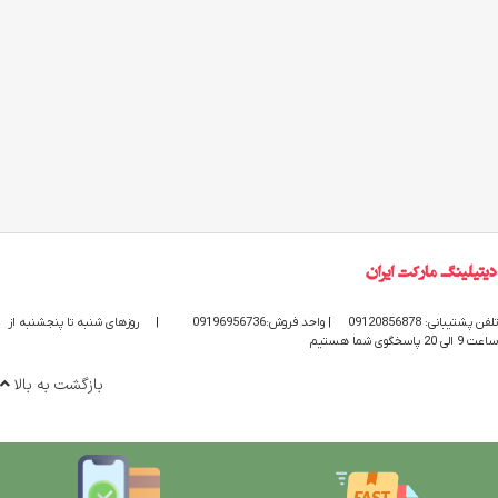
تلفن پشتیبانی: 09120856878
| واحد فروش:09196956736
|
روزهای شنبه تا پنجشنبه از
ساعت 9 الی 20 پاسخگوی شما هستیم
بازگشت به بالا