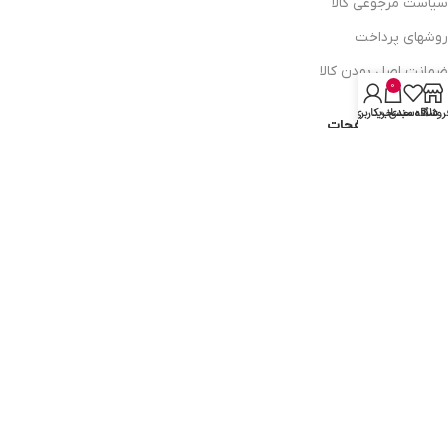
سیاست مرجوعی کالا
روشهای پرداخت
ضمانت اصل بودن کالا
0
روشگاه
علاقه مندی
سبد خرید
حساب کاربری من
دسترسی به صفحات
ورود به سایت
سبد خرید
محصولات فروشگاه
محصولات حراجی
روشهای ارسال
ارتباط با ما:
خوی - بلوار رسالت - روبروی زنبورداران
واحد فروش: 09196956736