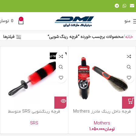
0
منو
0
تومان
خانه
محصولات برچسب خورده “فرچه رینگ شویی”
فیلترها
اتمام موجودی
فرچه داخل رینگ مادرز Mothers
فرچه رینگشویی SRS متوسط
SRS
Mothers
تومان
1.050.000