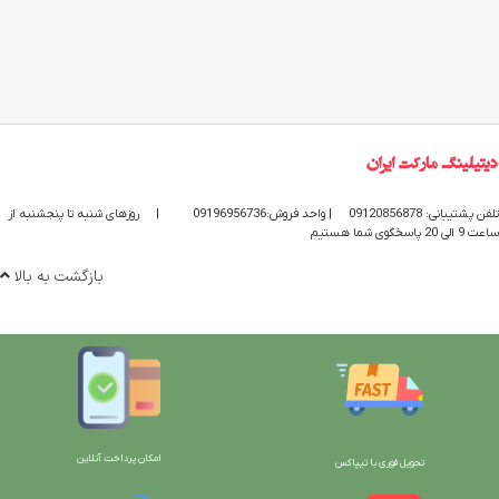
تلفن پشتیبانی: 09120856878
| واحد فروش:09196956736
|
روزهای شنبه تا پنجشنبه از
ساعت 9 الی 20 پاسخگوی شما هستیم
بازگشت به بالا
امکان پرداخت آنلاین
تحویل فوری با تیپاکس