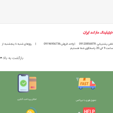
تلفن پشتیبانی: 09120856878
| واحد فروش:09196956736
|
روزهای شنبه تا پنجشنبه از
ساعت 9 الی 20 پاسخگوی شما هستیم
بازگشت به بالا
امکان پرداخت آنلاین
تحویل فوری با تیپاکس