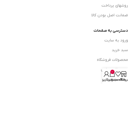
روشهای پرداخت
ضمانت اصل بودن کالا
دسترسی به صفحات
ورود به سایت
سبد خرید
محصولات فروشگاه
محصولات حراجی
0
روشهای ارسال
روشگاه
علاقه مندی
سبد خرید
حساب کاربری من
ارتباط با ما:
خوی - بلوار رسالت - روبروی زنبورداران
واحد فروش: 09196956736