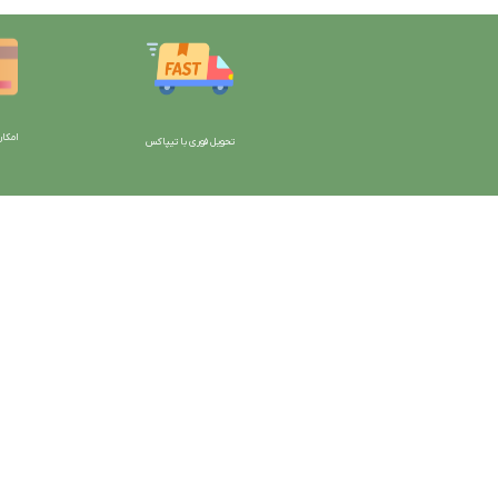
امکان
تحویل فوری با تیپاکس
با دیتیلینگ مارکت ایران
دسترسی به صفحات
شرایط و قوانین سایت
ورود به سایت
سیاست حریم خصوصی
سبد خرید
سیاست مرجوعی کالا
محصولات فروشگاه
روشهای پرداخت
محصولات حراجی
ضمانت اصل بودن کالا
روشهای ارسال