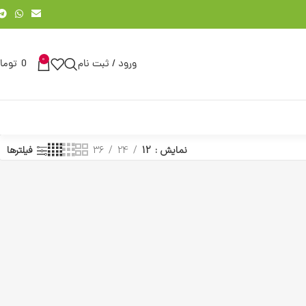
0
ورود / ثبت نام
0
توما
نمایش
12
24
36
فیلترها