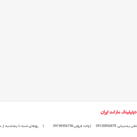
تلفن پشتیبانی: 09120856878
| واحد فروش:09196956736
|
روزهای شنبه تا پنجشنبه از ساعت 9 الی 20 پاسخگوی