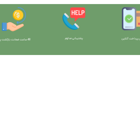
پشتیبانی مداوم
 پرداخت آنلاین
48 ساعت ضمانت بازگش
ت پو
ارتباط با ما:
خوی - بلوار رسالت - روبروی زنبورداران
واحد فروش: 09196956736
واحد پشتیبانی (واتساپ): 09120856878