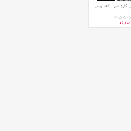
س کارواشی – کف پاش
متفرقه