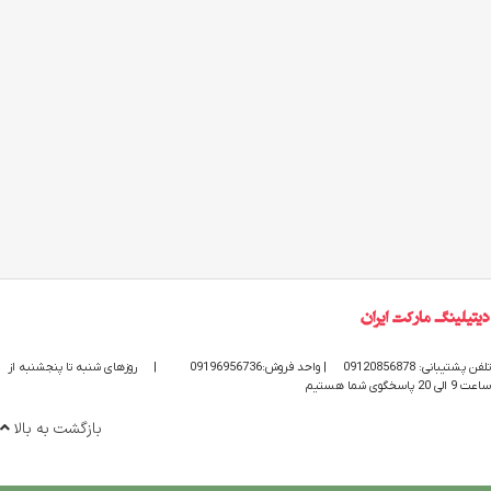
تلفن پشتیبانی: 09120856878
| واحد فروش:09196956736
|
روزهای شنبه تا پنجشنبه از
ساعت 9 الی 20 پاسخگوی شما هستیم
بازگشت به بالا