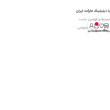
با دیتیلینگ مارکت ایران
شرایط و قوانین سایت
0
سیاست حریم خصوصی
روشگاه
علاقه مندی
سبد خرید
حساب کاربری من
سیاست مرجوعی کالا
روشهای پرداخت
ضمانت اصل بودن کالا
دسترسی به صفحات
ورود به سایت
سبد خرید
محصولات فروشگاه
محصولات حراجی
روشهای ارسال