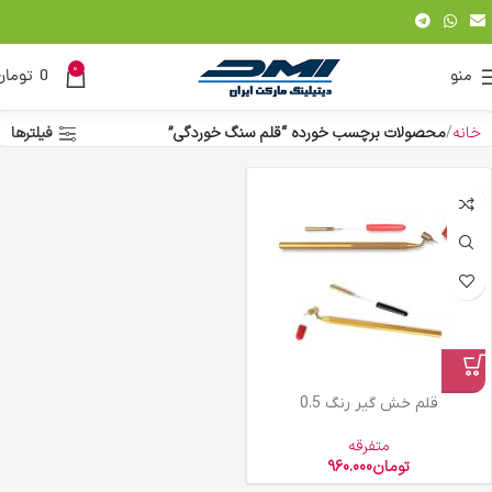
0
منو
0
تومان
خانه
محصولات برچسب خورده “قلم سنگ خوردگی”
فیلترها
قلم خش گیر رنگ 0.5
متفرقه
تومان
960.000