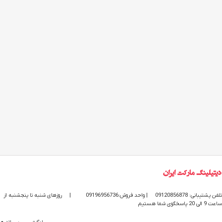
تلفن پشتیبانی: 09120856878
| واحد فروش:09196956736
|
روزهای شنبه تا پنجشنبه از
ساعت 9 الی 20 پاسخگوی شما هستیم