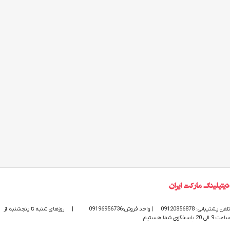
تلفن پشتیبانی: 09120856878
| واحد فروش:09196956736
|
روزهای شنبه تا پنجشنبه از
ساعت 9 الی 20 پاسخگوی شما هستیم