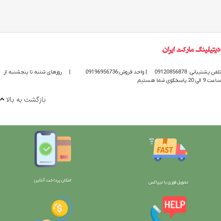
تلفن پشتیبانی: 09120856878
| واحد فروش:09196956736
|
روزهای شنبه تا پنجشنبه از
ساعت 9 الی 20 پاسخگوی شما هستیم
بازگشت به بالا
امکان پرداخت آنلاین
تحویل فوری با تیپاکس